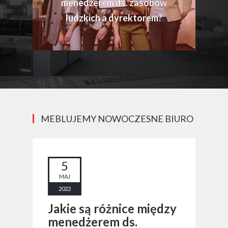
menedżerem ds. zasobów
ludzkich a dyrektorem?
MEBLUJEMY NOWOCZESNE BIURO
5
MAJ
2022
Jakie są różnice między
menedżerem ds.