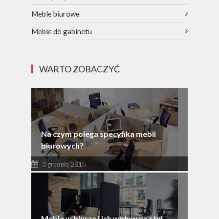
Meble biurowe
Meble do gabinetu
WARTO ZOBACZYĆ
Na czym polega specyfika mebli
biurowych?
3 grudnia 2015
Meble w biurze i ich wpływ na styl