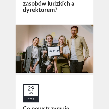
zasobów ludzkich a
dyrektorem?
29
KWI
2022
Co powstrzymuje