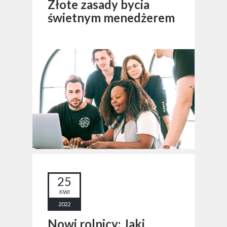
Złote zasady bycia
świetnym menedżerem
25
KWI
2022
Nowi rolnicy: Jaki