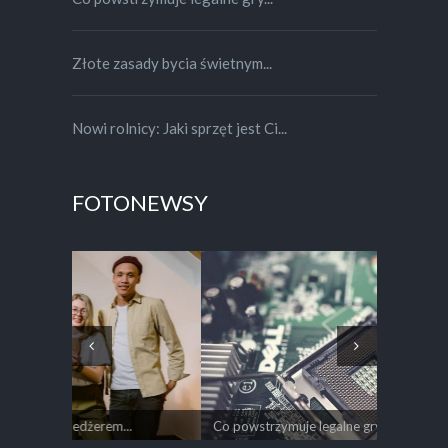
Złote zasady bycia świetnym...
Nowi rolnicy: Jaki sprzęt jest Ci...
FOTONEWSY
.
Co powstrzymuje legalne gry hazardowe...
Złote zas