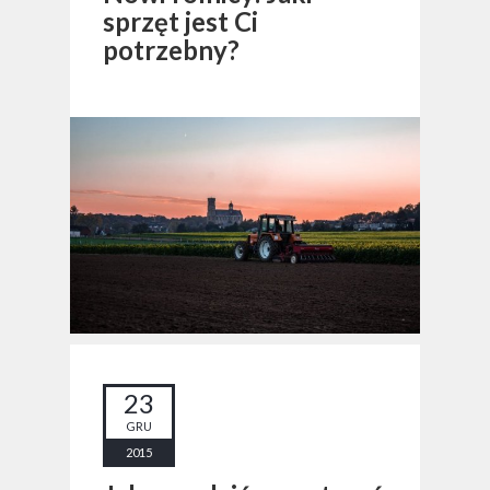
sprzęt jest Ci
potrzebny?
23
GRU
2015