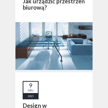
Jak urządzić przestrzeń
biurową?
9
GRU
2015
Design w